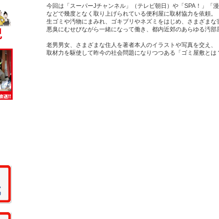
今回は「スーパーJチャンネル」（テレビ朝日）や「SPA！」「
などで幾度となく取り上げられている便利屋に取材協力を依頼。
生ゴミや汚物にまみれ、ゴキブリやネズミをはじめ、さまざまな
悪臭にむせびながら一緒になって働き、都内近郊のあらゆる汚部
老男男女、さまざまな住人を著者本人のイラストや写真を交え、
取材力を駆使して昨今の社会問題になりつつある「ゴミ屋敷とは？