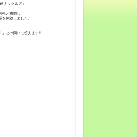
漫画ナックルズ」
害虫と格闘し
屋を体験しました。
」との問いに答えます!!