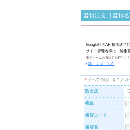
書籍注文［書籍名
Google社のAPI提供終了
サイト管理者様は、編集
※フォームの再設定を行うこ
詳しくはこちら
＊
すべての項目をご入力
取次店
番線
書店コード
書店名