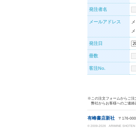
発注者名
メールアドレス
メ
メ
発注日
冊数
客注No.
※この注文フォームからご注
弊社からお客様へのご連絡
有峰書店新社
〒176-000
© 2009-2026 ARIMINE SHOTEN SHI