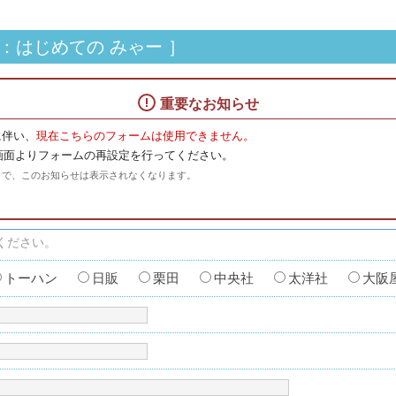
：はじめての みゃー ］
重要なお知らせ
に伴い、
現在こちらのフォームは使用できません。
画面よりフォームの再設定を行ってください。
とで、このお知らせは表示されなくなります。
ください。
トーハン
日販
栗田
中央社
太洋社
大