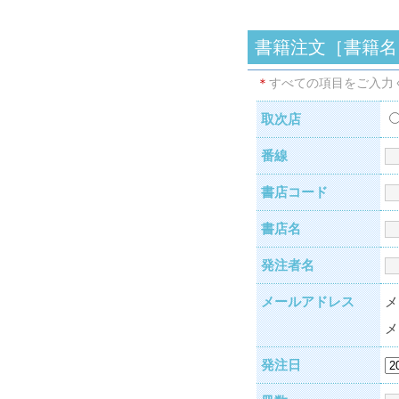
書籍注文［書籍名
＊
すべての項目をご入力
取次店
番線
書店コード
書店名
発注者名
メールアドレス
メ
メ
発注日