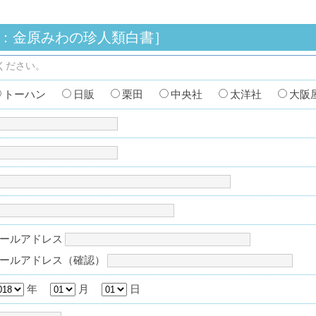
：金原みわの珍人類白書］
ください。
トーハン
日販
栗田
中央社
太洋社
大
ールアドレス
ールアドレス（確認）
年
月
日